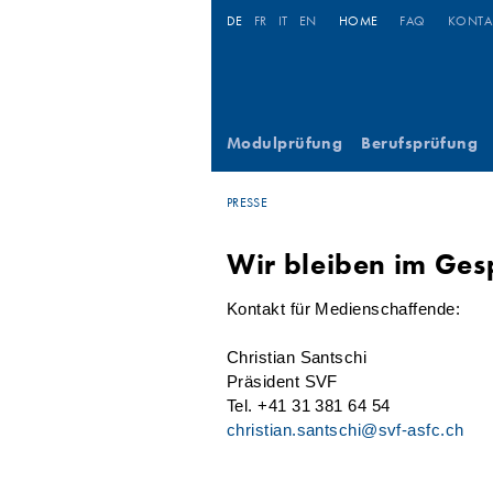
DE
FR
IT
EN
HOME
FAQ
KONTA
Modulprüfung
Berufsprüfung
PRESSE
Wir bleiben im Ges
Kontakt für Medienschaffende:
Christian Santschi
Präsident SVF
Tel. +41 31 381 64 54
christian.santschi@svf-asfc.ch