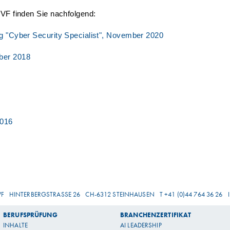
SVF finden Sie nachfolgend:
ng "Cyber Security Specialist", November 2020
ber 2018
2016
VF
HINTERBERGSTRASSE 26
CH-6312 STEINHAUSEN
T +41 (0)44 764 36 26
BERUFSPRÜFUNG
BRANCHENZERTIFIKAT
INHALTE
AI LEADERSHIP