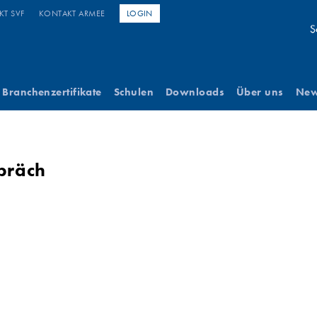
KT SVF
KONTAKT ARMEE
LOGIN
Branchenzertifikate
Schulen
Downloads
Über uns
Ne
präch